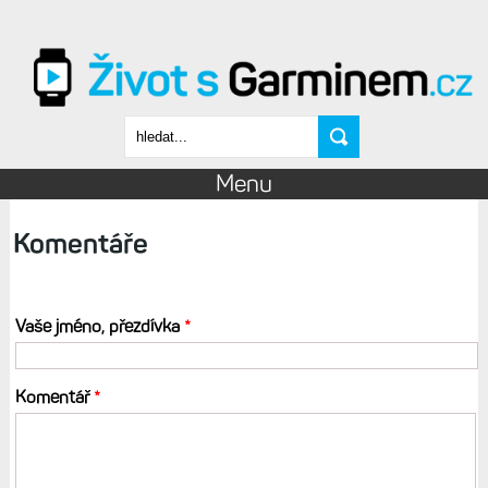
Přejít k hlavnímu obsahu
Vyhledávání
Menu
Komentáře
Vaše jméno, přezdívka
*
Komentář
*