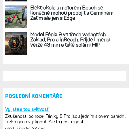
Elektrokola s motorem Bosch se
konečně mohou propojit s Garminem.
Zatím ale jen s Edge
Model Fénix 9 ve třech variantách.
Základ, Pro a inReach. Přijde i menší
verze 43 mm a také solární MIP
POSLEDNÍ KOMENTÁŘE
Vy jste s tou svítivostí
Zkušenosti po roce: Fénixy 8 Pro jsou jedním slovem parádní,
těžko něco vytknout. Ale ta nositelnost
před
7 hodin 23 min