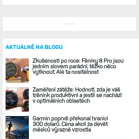
REKLAMA
AKTUÁLNĚ NA BLOGU
Zkušenosti po roce: Fénixy 8 Pro jsou
jedním slovem parádní, těžko něco
vytknout. Ale ta nositelnost
Zaměření zátěže: Hodnotí, zda je váš
trénink produktivní a jestli se nachází
v optimálních oblastech
Garmin poprvé překonal hranici
300 dolarů. Cena akcií za devět
měsíců výrazně vzrostla