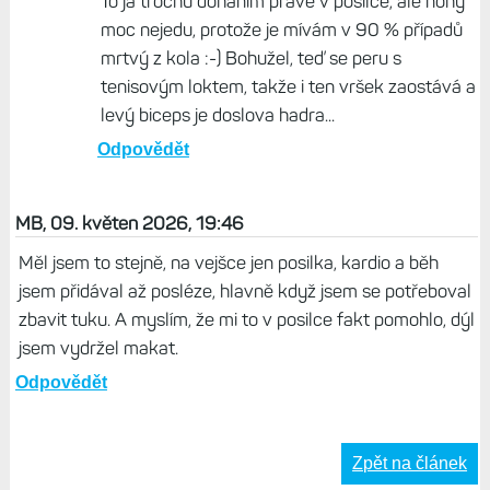
To já trochu doháním právě v posilce, ale nohy
moc nejedu, protože je mívám v 90 % případů
mrtvý z kola :-) Bohužel, teď se peru s
tenisovým loktem, takže i ten vršek zaostává a
levý biceps je doslova hadra...
Odpovědět
MB, 09. květen 2026, 19:46
Měl jsem to stejně, na vejšce jen posilka, kardio a běh
jsem přidával až posléze, hlavně když jsem se potřeboval
zbavit tuku. A myslím, že mi to v posilce fakt pomohlo, dýl
jsem vydržel makat.
Odpovědět
Zpět na článek