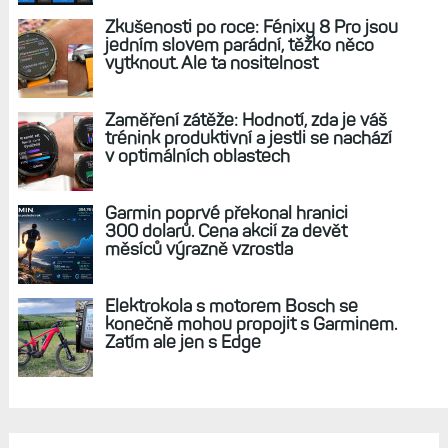
Zkušenosti po roce: Fénixy 8 Pro jsou
jedním slovem parádní, těžko něco
vytknout. Ale ta nositelnost
Zaměření zátěže: Hodnotí, zda je váš
trénink produktivní a jestli se nachází
v optimálních oblastech
Garmin poprvé překonal hranici
300 dolarů. Cena akcií za devět
měsíců výrazně vzrostla
Elektrokola s motorem Bosch se
konečně mohou propojit s Garminem.
Zatím ale jen s Edge