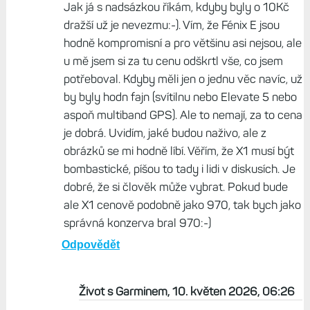
Jak já s nadsázkou říkám, kdyby byly o 10Kč
dražší už je nevezmu:-). Vím, že Fénix E jsou
hodně kompromisní a pro většinu asi nejsou, ale
u mě jsem si za tu cenu odškrtl vše, co jsem
potřeboval. Kdyby měli jen o jednu věc navíc, už
by byly hodn fajn (svítilnu nebo Elevate 5 nebo
aspoň multiband GPS). Ale to nemají, za to cena
je dobrá. Uvidím, jaké budou naživo, ale z
obrázků se mi hodně líbí. Věřím, že X1 musí být
bombastické, píšou to tady i lidi v diskusích. Je
dobré, že si člověk může vybrat. Pokud bude
ale X1 cenově podobně jako 970, tak bych jako
správná konzerva bral 970:-)
Odpovědět
Život s Garminem, 10. květen 2026, 06:26