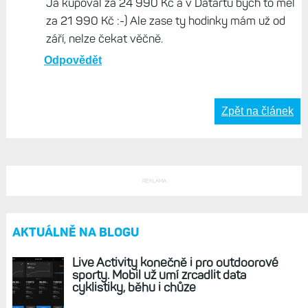
Já kupoval za 24 990 Kč a v Datartu bych to měl
za 21 990 Kč :-) Ale zase ty hodinky mám už od
září, nelze čekat věčně.
Odpovědět
Zpět na článek
REKLAMA
AKTUÁLNĚ NA BLOGU
Live Activity konečně i pro outdoorové
sporty. Mobil už umí zrcadlit data
cyklistiky, běhu i chůze