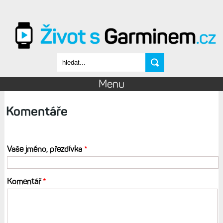
Přejít k hlavnímu obsahu
Vyhledávání
Menu
Komentáře
Vaše jméno, přezdívka
*
Komentář
*