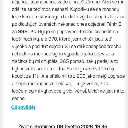
nějakou kosmetickou vadu a kratší záruku. Alza se mi
zdá, že se teď moc nesnaží. Kupodivu se dá mnohdy
lépe koupit u klasických hodinkových eshopů. Já jsem
po dlouhých úvahách nakonec dnes objednal Fénix E
za 9990Kč. Byl jsem připraven i trochu přehodit na
lepší hodinky, ale 970, které jsem chtěl, jsou teď
vysoko a pod 16t nejdou. X1 se mi koncepčně trochu
nehodí, na mé ruce by to vypadalo jako televize a
tlačítka by mi chyběla. 965 pomalu taky padají a to
byl největší konkurent (na Smarty.cz se v bílé dají
koupit za 11t). Ale přišlo mi to z 265 jako malý upgrade
a nějak mě kupodivu nelákají, i když věřím, že v
lecčem by mi vyhovovaly víc (váha). Uvidíme, jak mi to
sedne.
Odpovědět
Život s Garminem, 09. květen 2026, 19:45