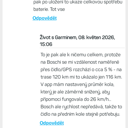
pak po uložení to ukaze celkovou spotřebu
baterie. Tot vse
Odpovědět
Život s Garminem, 08. květen 2026,
15:06
To je pak ale k ničemu celkem, protože
na Boschi se mi vzdálenost naměřené
přes čidlo/GPS rozchází o cca 5 % - na
trase 120 km mi to ukázalo jen 116 km.
V app mám nastavený průměr kola,
který je ale záměrně snížený, aby
přípomoci fungovala do 26 km/h...
Bosch ale rychlost nepředává, takže to
čidlo na předním kole stejně potřebuju.
Odpovědět