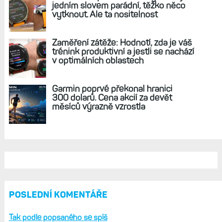
AKTUÁLNĚ NA BLOGU
Hodinky Enduro 4 nedostanou LTE ani
satelitní komunikaci. Ty nabídne řada
Fénix 9 v edici inReach
Live Activity konečně i pro outdoorové
sporty. Mobil už umí zrcadlit data
cyklistiky, běhu i chůze
Zkušenosti po roce: Fénixy 8 Pro jsou
jedním slovem parádní, těžko něco
vytknout. Ale ta nositelnost
Zaměření zátěže: Hodnotí, zda je váš
trénink produktivní a jestli se nachází
v optimálních oblastech
Garmin poprvé překonal hranici
300 dolarů. Cena akcií za devět