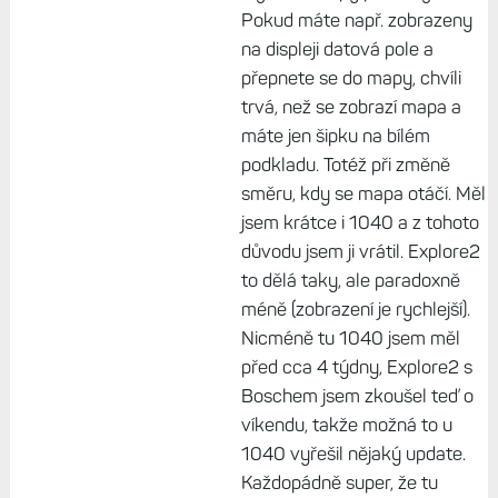
Pokud máte např. zobrazeny
na displeji datová pole a
přepnete se do mapy, chvíli
trvá, než se zobrazí mapa a
máte jen šipku na bílém
podkladu. Totéž při změně
směru, kdy se mapa otáčí. Měl
jsem krátce i 1040 a z tohoto
důvodu jsem ji vrátil. Explore2
to dělá taky, ale paradoxně
méně (zobrazení je rychlejší).
Nicméně tu 1040 jsem měl
před cca 4 týdny, Explore2 s
Boschem jsem zkoušel teď o
víkendu, takže možná to u
1040 vyřešil nějaký update.
Každopádně super, že tu