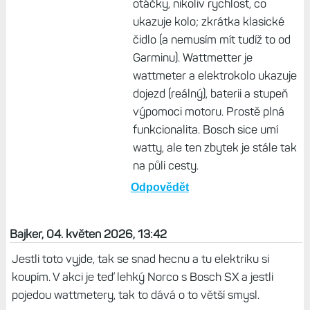
otáčky, nikoliv rychlost, co
ukazuje kolo; zkrátka klasické
čidlo (a nemusím mít tudíž to od
Garminu). Wattmetter je
wattmeter a elektrokolo ukazuje
dojezd (reálný), baterii a stupeň
výpomoci motoru. Prostě plná
funkcionalita. Bosch sice umí
watty, ale ten zbytek je stále tak
na půli cesty.
Odpovědět
Bajker, 04. květen 2026, 13:42
Jestli toto vyjde, tak se snad hecnu a tu elektriku si
koupím. V akci je teď lehký Norco s Bosch SX a jestli
pojedou wattmetery, tak to dává o to větší smysl.