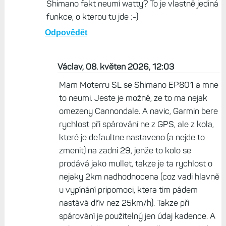
Shimano fakt neumí watty? To je vlastně jediná
funkce, o kterou tu jde :-)
Odpovědět
Václav, 08. květen 2026, 12:03
Mam Moterru SL se Shimano EP801 a mne
to neumi. Jeste je možné, ze to ma nejak
omezeny Cannondale. A navic, Garmin bere
rychlost při spárování ne z GPS, ale z kola,
které je defaultne nastaveno (a nejde to
zmenit) na zadni 29, jenže to kolo se
prodává jako mullet, takze je ta rychlost o
nejaky 2km nadhodnocena (coz vadi hlavně
u vypínání pripomoci, ktera tim pádem
nastává dřív nez 25km/h). Takze při
spárování je použitelný jen údaj kadence. A