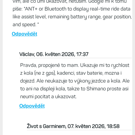
vím, ale co umí ukazovat, netuším. Google mi k tomu
píše: "ANT+ or Bluetooth to display real-time ride data
like assist level, remaining battery range, gear position,
and speed. "
Odpovědět
Václav, 06. květen 2026, 17:37
Pravda, propojené to mam. Ukazuje mi to rychlost
z kola (ne z gps), kadenci, stav baterie, mozna i
dojezd. Ale neukazuje to výkony jezdce a kola. Ale
to ani na displeji kola, takze to Shimano proste asi
neumi pocitat a ukazovat.
Odpovědět
Život s Garminem, 07. květen 2026, 18:58