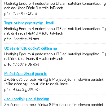
měsíců výrazně vzrostla