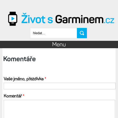
Přejít k hlavnímu obsahu
Vyhledávání
Menu
Komentáře
Vaše jméno, přezdívka
*
Komentář
*