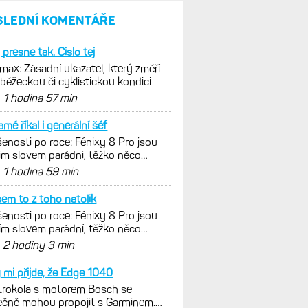
parádní, těžko něco vytknout.
Ale ta nositelnost
Zaměření zátěže: Hodnotí, zda
je váš trénink produktivní
a jestli se nachází
v optimálních oblastech
Garmin poprvé překonal
hranici 300 dolarů. Cena akcií
za devět měsíců výrazně
vzrostla
Elektrokola s motorem Bosch
se konečně mohou propojit
s Garminem. Zatím ale jen
s Edge