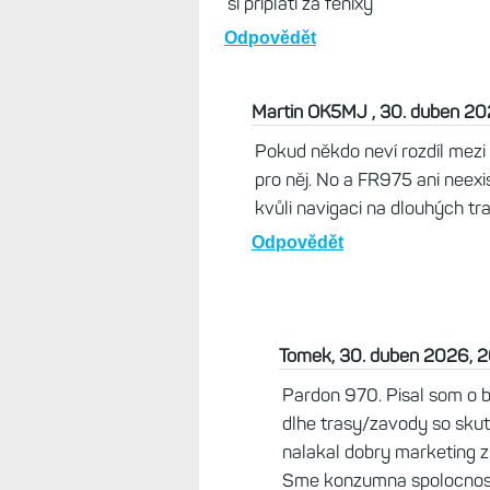
ať o není hádání složení těla z 
Odpovědět
Tomek, 30. duben 2026, 17:17
V com okrem dizajnu pre pre ama
Pokial sleduje iba zakladne udaj
Vsetko je to vec marketingu a p
si priplati za fenixy
Odpovědět
Martin OK5MJ , 30. duben 20
Pokud někdo neví rozdíl mezi
pro něj. No a FR975 ani neexis
kvůli navigaci na dlouhých t
Odpovědět