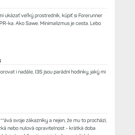
ři zvažování svých potřeb. Takže někdo jen
arku, někdo s hudbou a někdo už razí do kopců
 nové cesty. Ovšem tady po novém modelu kouká
ho stávající "třída" už nestačí. Dobrá motivace na
lu by byla lepší výdrž - ale tady nějak Garmin
ost selhává. Nic po FR955 mi ještě pořád
 abych to chtěl. Změny dle mě nejsou jen
mnoho nového - ale ne to, co bych opravdu
u, větší výdrž a maximalisticky větší displej, na
2026, 13:41