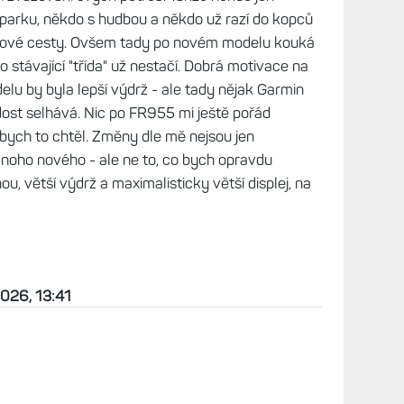
t
, 09:58
uzivatel a na vyssi model ma nalakali mapy. Ze
 mapami, a potom to nevyuziva nie je vina
e slabsej mentalnej vybavy dannej osoby. Ved je
me, tak si hadam 2x rozmyslim co mi treba a co
logike by sa dalo dalej pokracovat, ako vas Garmin
ci toto robia za polovicu ...
ěten 2026, 13:26
ci jsou myslím se svými modely FR spokojení. On
ení stylovka, jako Venu, Fénix. Tam se fakt kupují