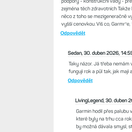
Filthy , 30. duben 2026, 15:42
Treba Garminovi s novými modelmi
55 a ísť poriadne bomby a dávať
takto sa to robí, do psej matere...
Odpovědět
Jarvis, 30. duben 2026, 15:4
Proč? Já ho klidně budu podpo
nikdo jiný nenabídne.
Odpovědět
Titanus, 30. duben 2026, 14:45
Tady je hezky vidět, jak Garmin o
ale i na tom pěkně vydělává: - n