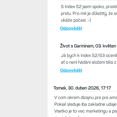
Vladko , 03. květen 2026, 16:44
Já čekám na novou váhu. Snad u
už je 6 roků stará.
Odpovědět
Michal, 04. květen 2026, 09:
S Index S2 jsem spoko, prost
prstu. Pro mě je důležitý, že 
ukáže počasí :-)
Odpovědět
Život s Garminem, 03. květen
Já bych k Index S2/S3 ocenil n