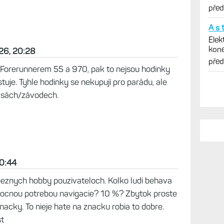
ruky...
tera hobby bezca rozdiel medzi fr55 a 975?
e absolutne nepotrebuje upgrade ani novsi model.
sychologie. Samozrejme kto chce pekne hodinky
26, 20:28
PO
 Forerunnerem 55 a 970, pak to nejsou hodinky
tuje. Tyhle hodinky se nekupují pro parádu, ale
Ano,
rasách/závodech.
VO2m
vaši