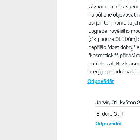
Sme konzumna spolocnos
Odpovědět
Haas, 04. květen 2026
Ja som bezny hobby po
si niekto kupi model s
marketingu Garminu, al
tam sakra rozdiel v su
nie. A pri tejto vasej 
obabral uplne, lebo cina
Odpovědět
Martin OK5MJ , 01. kv
Ti nenároční hobby běž
zrovna ten Forerunner n