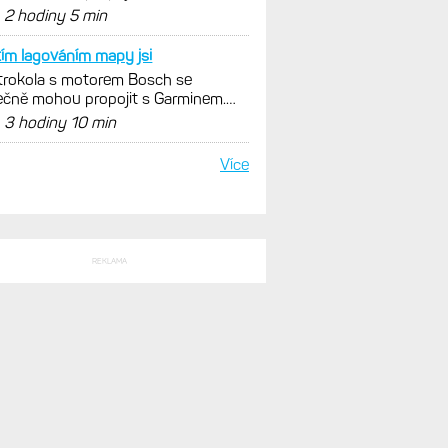
SLEDNÍ KOMENTÁŘE
 presne tak. Cislo tej
ax: Zásadní ukazatel, který změří
 běžeckou či cyklistickou kondici