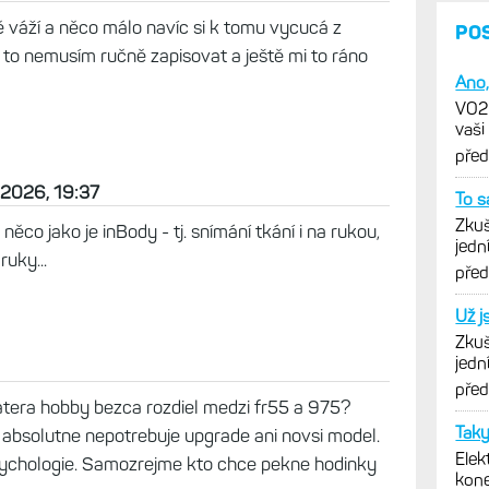
ž konečně vyjde. Nechci kupovat Index S2 když
24
ě váží a něco málo navíc si k tomu vycucá z
si to nemusím ručně zapisovat a ještě mi to ráno
 2026, 19:37
ěco jako je inBody - tj. snímání tkání i na rukou,