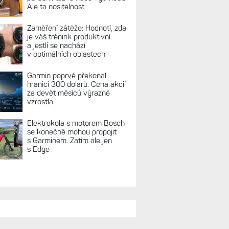
REKLAMA
TUÁLNĚ NA BLOGU
Live Activity konečně i pro
outdoorové sporty. Mobil už
umí zrcadlit data cyklistiky,
běhu i chůze
Zkušenosti po roce: Fénixy
8 Pro jsou jedním slovem