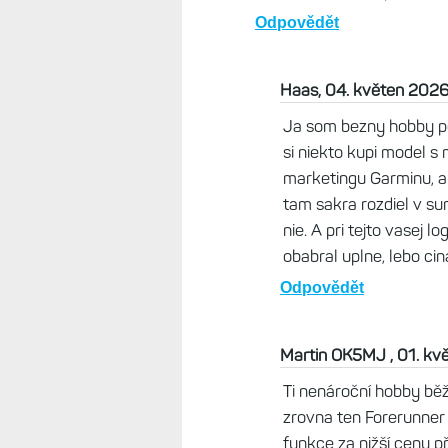
Tomek, 30. duben 2026, 
Pardon 970. Pisal som o 
dlhe trasy/zavody so sku
nalakal dobry marketing zn