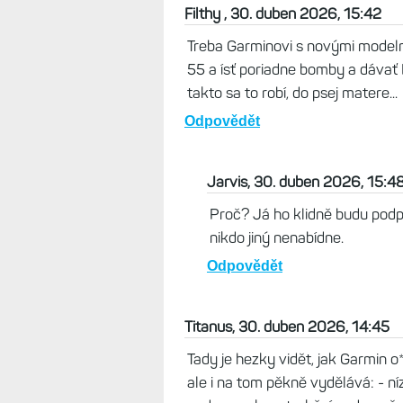
funkce za nižší cenu p
záznam po městském p
na půl dne objevovat
asi jen ten, komu ta je
upgrade novějšího mode
(díky pouze OLEDům) d
nepřišlo "dost dobrý",
"kosmetické", přináší 
potřeboval: Nezkráceno
který je pořádně vidět.
Odpovědět
Jarvis, 01. květen 
Enduro 3 :-)
Odpovědět