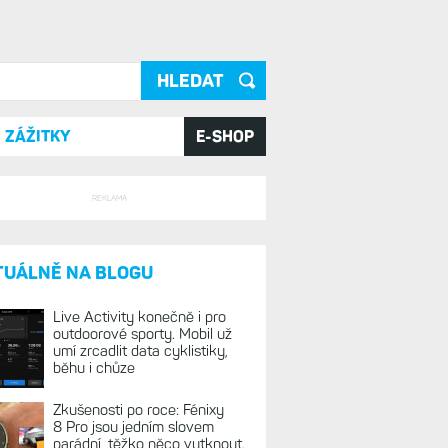
ání
ZÁŽITKY
E-SHOP