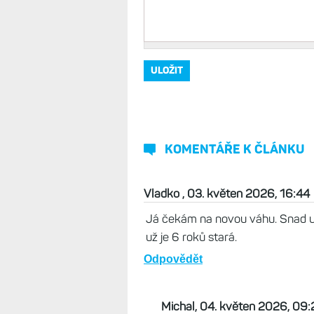
Vaše jméno, přezdívka
*
Komentář
*
KOMENTÁŘE K ČLÁNKU