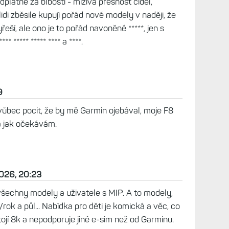
 ukázať veľký prostredník, kúpiť si Forerunner
 PR-ka. Ako Sawe. Minimalizmus je cesta. Lebo
8
rovat i nadále, I3S jsou parádní hodinky, jaký mi
***ává svoje zákazníky a nejen, že mu to prochází,
ízká nebo nulová opravitelnost - krátká doba