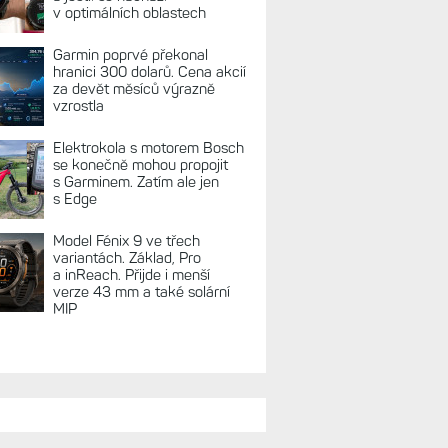
REKLAMA
TUÁLNĚ NA BLOGU
Zkušenosti po roce: Fénixy
8 Pro jsou jedním slovem
parádní, těžko něco vytknout.
Ale ta nositelnost
Zaměření zátěže: Hodnotí, zda
je váš trénink produktivní