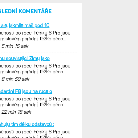
a jestli se nachází
v optimálních oblastech
Garmin poprvé překonal
hranici 300 dolarů. Cena akcií
za devět měsíců výrazně
vzrostla
Elektrokola s motorem Bosch
se konečně mohou propojit
s Garminem. Zatím ale jen
s Edge
Model Fénix 9 ve třech
variantách. Základ, Pro
a inReach. Přijde i menší
verze 43 mm a také solární
MIP