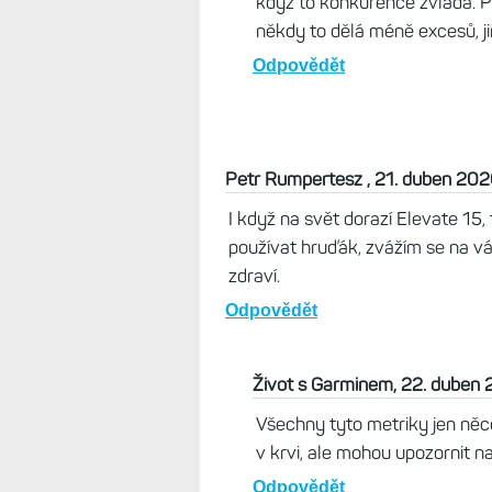
hodiny a lepší měření tep
Venu X1 měly dva excesy a
Odpovědět
Život s Garminem, 22. duben
Otázkou je, zda ten snímač úp
když to konkurence zvládá. Pr
někdy to dělá méně excesů, ji
Odpovědět