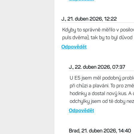
Petr Rumpertesz , 21. duben 202
I když na svět dorazí Elevate 15,
používat hruďák, zvážím se na vá
zdraví.
Odpovědět
Život s Garminem, 22. duben
Všechny tyto metriky jen něco
v krvi, ale mohou upozornit 