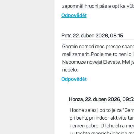
dejv, 23. duben 2026, 10:52
Nevěřím, že ten snímač bude něja
nějakého měřicího softwaru. Ty s
lepší přesnost, realita je ale jind
hodinek je dobrý akorát u celoden
když tam to občas taky háže čísl
silovém tréninku se nebudu vůbec 
zapomněl hrudní pás a optika vůb
Odpovědět
Petr, 22. duben 2026, 08:15
Garmin nemeri moc presne spanek 
meli zamerit. Podle me to neni o 
Nepomuze novejsi Elevate. Mel js
nedelo.