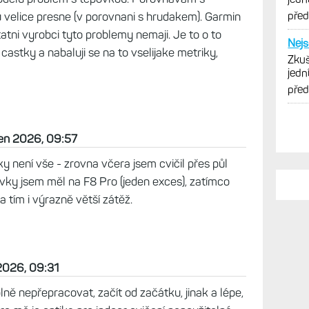
3
rminy". Trebas velke a tezke Fenixy skacou na ruce
tam taky moc dobre nesedi, spanek to samy... Ty
sich modelu je situace lepsi. Ale i tak ma Garmin
modelu problem s tepovkou. Porovnavam s
u velice presne (v porovnani s hrudakem). Garmin
atni vyrobci tyto problemy nemaji. Je to o to
i castky a nabaluji se na to vselijake metriky,
PO
I ta
ben 2026, 09:57
Zkuš
jedn
y není vše - zrovna včera jsem cvičil přes půl