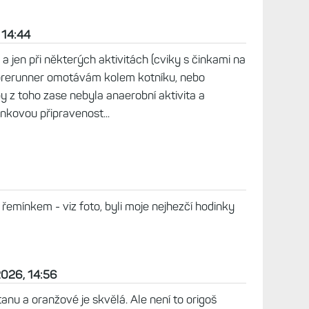
evate 8 :-) , prostě to rušení tam vždycky bude.
en 2026, 14:54
ný problém jako s Garminem nemám...
6, 23:10
 ani raz som tento problem nemal. Deje sa to pri
nikdy nie na prechadzke napriklad, takze podla
yhodnocovaci algoritmus. Pokial sa nic nezmeni v
hto treningov, ani novy Elevate podla mna