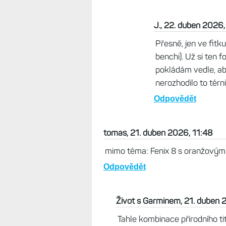
Brad, 21. duben 2026, 14:40
Tento problém nevyřeší ani El
Odpovědět
Život s Garminem, 21. dub
Třeba s Apple Watch stej
Odpovědět
Roman, 21. duben 202
AW som pouzival roky -
Garmine iba vo fitku, 
mna ide o nejaky zly v
spracovavani dat z tyc
nepomoze.
Odpovědět