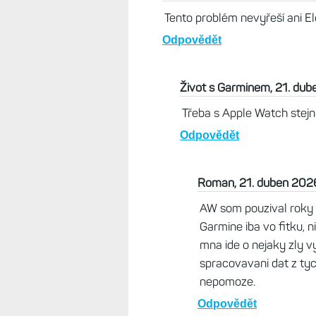
Odpovědět
J., 21. duben 2026, 12:22
Kdyby to správně měřilo v posil
puls dvěma), tak by to byl důvod 
Odpovědět
J., 22. duben 2026, 07:37
U E5 jsem měl podobný problé
při chůzi a plavání. To pro 
hodinky a dostal nový kus. A
odchylky jsem od té doby ne
Odpovědět