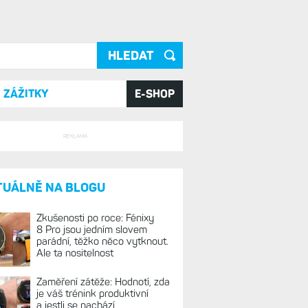
ání
ZÁŽITKY
E-SHOP