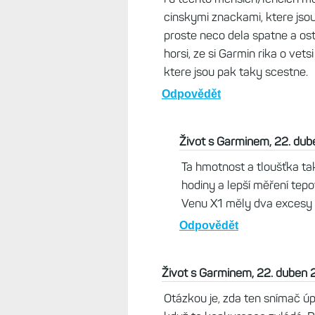
Odpovědět
Honza, 22. duben 2026, 09:5
Hodne zalezi, co to je za "Ga
pri behu, pri indoor aktivite 
nemeri dobre. U lehcich a men
i u techto mensich/lehcich 
cinskymi znackami, ktere jso
proste neco dela spatne a ost
horsi, ze si Garmin rika o vets
ktere jsou pak taky scestne.
Odpovědět
Život s Garminem, 22. du
Ta hmotnost a tloušťka tak