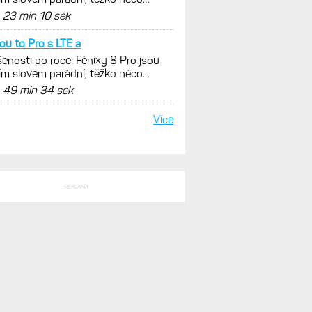
SLEDNÍ KOMENTÁŘE
k ale, jakmile máš pod 10
enosti po roce: Fénixy 8 Pro jsou
ím slovem parádní, těžko něco