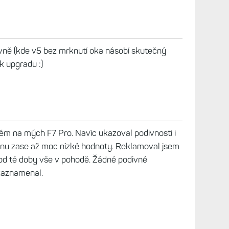
6, 23:06
 tak já budu tlak měřit tlakoměrem, na sport
ze a cukr si 1x ročně změřím v práci při dnech
 2026, 06:34
 odhadují, reálně nedokážou změřit tlak ani cukr
na možný problém.