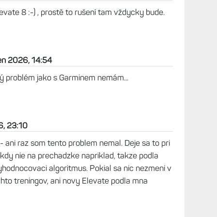
ovně (kde v5 bez mrknutí oka násobí skutečný
k upgradu :)
m na mých F7 Pro. Navíc ukazoval podivnosti i
změnu zase až moc nízké hodnoty. Reklamoval jsem
 od té doby vše v pohodě. Žádné podivné
zaznamenal.