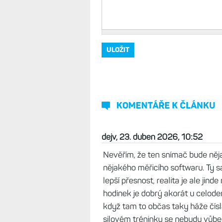
Vaše jméno, přezdívka
*
Komentář
*
KOMENTÁŘE K ČLÁNKU