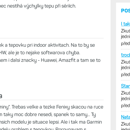
k extra, to by ho museli celý překopat včetně
amý pohádky byly i u Elevate 5- víc senzorů,
e měří stejně blbě jak ten předchozí. Měření tepů z
ního monitoringu, když přivřu oči tak u chůze, i
a jako 42 tepů když jsou do kopce, o běhu nebo
bavit, poslední trénink ve fitku jsem si
ec nestíhá výchylky tepu při sériích.
a tepovku pri indoor aktivitach. Na to by se
HW, ale je to nejake softwarova chyba.
em i dalsi znacky - Huawei, Amazfit a tam se to