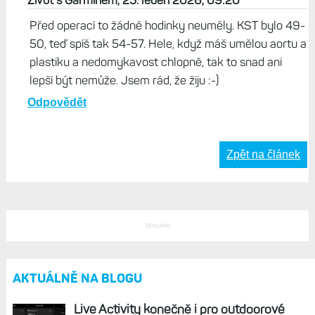
Život s Garminem, 25. leden 2026, 09:20
Před operací to žádné hodinky neuměly. KST bylo 49-
50, teď spíš tak 54-57. Hele, když máš umělou aortu a
plastiku a nedomykavost chlopně, tak to snad ani
lepší být nemůže. Jsem rád, že žiju :-)
Odpovědět
Zpět na článek
REKLAMA
AKTUÁLNĚ NA BLOGU
Live Activity konečně i pro outdoorové