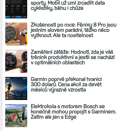
sporty. Mobil už umí zrcadlit data
cyklistiky, běhu i chůze
Zkušenosti po roce: Fénixy 8 Pro jsou
jedním slovem parádní, těžko něco
vytknout. Ale ta nositelnost
Zaměření zátěže: Hodnotí, zda je váš
trénink produktivní a jestli se nachází
v optimálních oblastech
Garmin poprvé překonal hranici
300 dolarů. Cena akcií za devět
měsíců výrazně vzrostla
Elektrokola s motorem Bosch se
konečně mohou propojit s Garminem.
Zatím ale jen s Edge