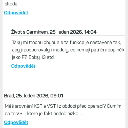
škoda.
Odpovědět
Život s Garminem, 25. leden 2026, 14:04
Taky mi trochu chybí, ale ta funkce je nastavená tak,
aby ji podporovaly i modely, co nemají patřiční doplněk
jako F7, Epixy, I3 atd.
Odpovědět
Brad, 25. leden 2026, 09:01
Máš srovnání KST a VST i z období před operací? Čumím
na to VST, které je fakt hodně nízko ...
Odpovědět