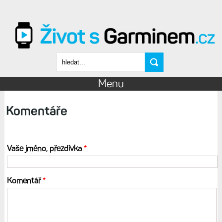
Přejít k hlavnímu obsahu
Vyhledávání
Menu
Komentáře
Vaše jméno, přezdívka
*
Komentář
*