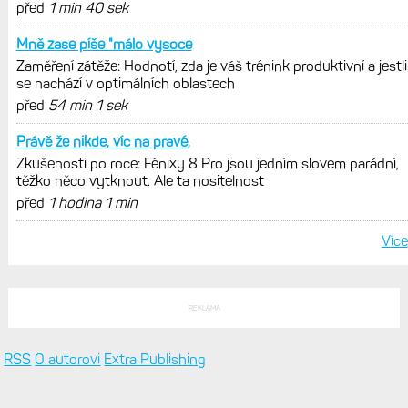
před
1 min 40 sek
Mně zase píše "málo vysoce
Zaměření zátěže: Hodnotí, zda je váš trénink produktivní a jestli
se nachází v optimálních oblastech
před
54 min 1 sek
Právě že nikde, víc na pravé,
Zkušenosti po roce: Fénixy 8 Pro jsou jedním slovem parádní,
těžko něco vytknout. Ale ta nositelnost
před
1 hodina 1 min
Více
REKLAMA
RSS
O autorovi
Extra Publishing