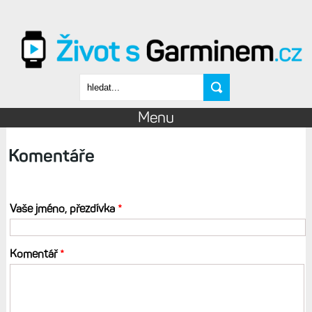
Přejít k hlavnímu obsahu
Vyhledávání
Menu
Komentáře
Vaše jméno, přezdívka
*
Komentář
*