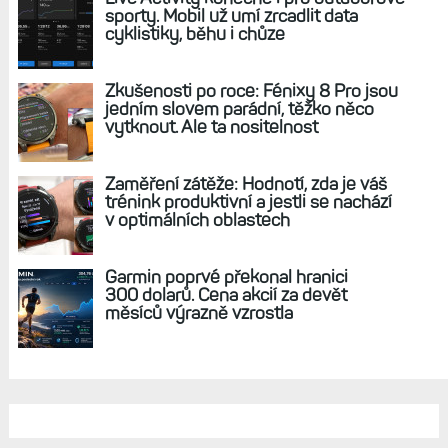
sporty. Mobil už umí zrcadlit data
cyklistiky, běhu i chůze
Zkušenosti po roce: Fénixy 8 Pro jsou
jedním slovem parádní, těžko něco
vytknout. Ale ta nositelnost
Zaměření zátěže: Hodnotí, zda je váš
trénink produktivní a jestli se nachází
v optimálních oblastech
Garmin poprvé překonal hranici
300 dolarů. Cena akcií za devět
měsíců výrazně vzrostla