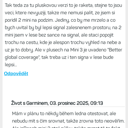
Tak teda za tu pluskovou verzi to je raketa, stejne to jsou
veci, ktere nevyuziji, takze me nemusi palit, ze jsem si
poridil 2 mini na podzim. Jediny, co by me mrzelo a co
bych uvital by byl lepsi signal zalesnenem prostoru, na 2
mini jsem v lese bez sance na signal, ale staci popojit
trochu na cestu, kde je alespon trochu vyhled na nebe a
uz je to dobry. Ale v plusech na Mini 3 je uvadeno "Better
global coverage", tak treba uz i ten signa v lese bude
lepsi...
Odpovědět
Život s Garminem, 03. prosinec 2025, 09:13
Mám v plánu to někdy během ledna otestovat, ale
nebudu mít s čím srovnat, takže zrovna toto neověřím.