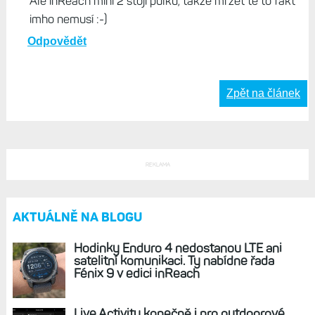
Ale inReach mini 2 stojí půlku, takže mrzet tě to fakt
imho nemusí :-)
Odpovědět
Zpět na článek
REKLAMA
AKTUÁLNĚ NA BLOGU
Hodinky Enduro 4 nedostanou LTE ani
satelitní komunikaci. Ty nabídne řada
Fénix 9 v edici inReach
Live Activity konečně i pro outdoorové