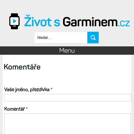
Přejít k hlavnímu obsahu
Vyhledávání
Menu
Komentáře
Vaše jméno, přezdívka
*
Komentář
*