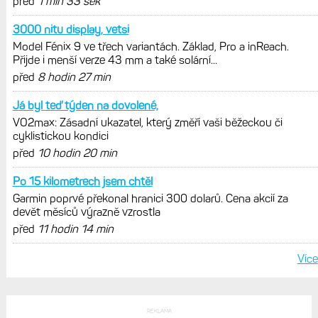
před
1 min 33 sek
3000 nitu display, vetsi
Model Fénix 9 ve třech variantách. Základ, Pro a inReach.
Přijde i menší verze 43 mm a také solární...
před
8 hodin 27 min
Já byl teď týden na dovolené,
VO2max: Zásadní ukazatel, který změří vaši běžeckou či
cyklistickou kondici
před
10 hodin 20 min
Po 15 kilometrech jsem chtěl
Garmin poprvé překonal hranici 300 dolarů. Cena akcií za
devět měsíců výrazně vzrostla
před
11 hodin 14 min
Více
REKLAMA