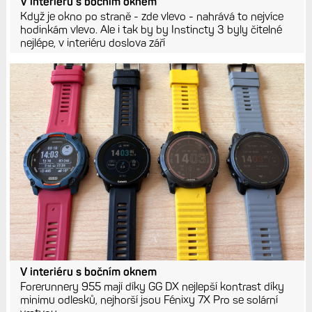
V interiéru s bočním oknem
Když je okno po straně - zde vlevo - nahrává to nejvíce
hodinkám vlevo. Ale i tak by by Instincty 3 byly čitelné
nejlépe, v interiéru doslova září
V interiéru s bočním oknem
Forerunnery 955 mají díky GG DX nejlepší kontrast díky
minimu odlesků, nejhorší jsou Fénixy 7X Pro se solární