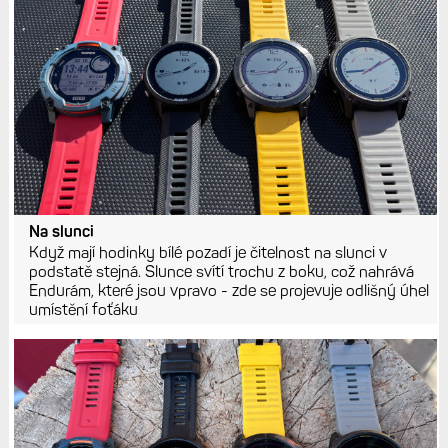
Na slunci
Když mají hodinky bílé pozadí je čitelnost na slunci v
podstatě stejná. Slunce svítí trochu z boku, což nahrává
Endurám, které jsou vpravo - zde se projevuje odlišný úhel
umístění foťáku