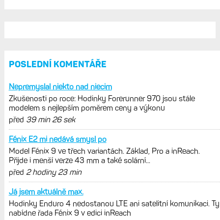
vytknout. Ale ta nositelnost
Zaměření zátěže: Hodnotí, zda je váš
trénink produktivní a jestli se nachází
v optimálních oblastech
Garmin poprvé překonal hranici
300 dolarů. Cena akcií za devět
měsíců výrazně vzrostla