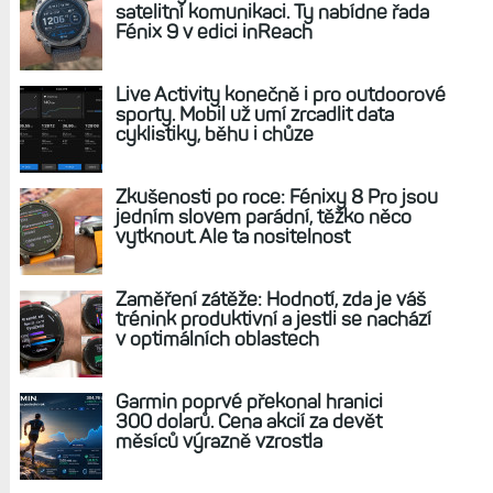
REKLAMA
AKTUÁLNĚ NA BLOGU
Hodinky Enduro 4 nedostanou LTE ani
satelitní komunikaci. Ty nabídne řada
Fénix 9 v edici inReach
Live Activity konečně i pro outdoorové
sporty. Mobil už umí zrcadlit data
cyklistiky, běhu i chůze
Zkušenosti po roce: Fénixy 8 Pro jsou
jedním slovem parádní, těžko něco