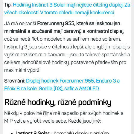
Tip:
Hodinky Instinct 3 Solar mají nejlépe čitelný displej. Za
všech okolností. V tomto ohledu nemají konkurenci
Já má nejradši
Forerunnery 955, které se lesknou jen
minimálně a současně mají barevný a kontrastní displej,
což se nedá říct o modelech se safírem nebo solárem.
Instincty 3 jsou sice v čitelnosti lepší, ale chybí jim displej s
vyšším rozlišením a barvami - jsou to takové spartánské a
celkem jednoúčelové hodinky, postavené především pro
maximální výdrž.
Srovnání:
Displej hodinek Forerunner 955, Enduro 3 a
Fénix 8 na kole. Gorilla (DX), safír a AMOLED
Různé hodinky, různé podmínky
Někdy v polovině října mě napadlo pár svých hodinek s
MIP vzít a vyfotit vedle sebe. Každé jsou jiné:
Instinct 3 Solar
- černobílý displej s nízkým