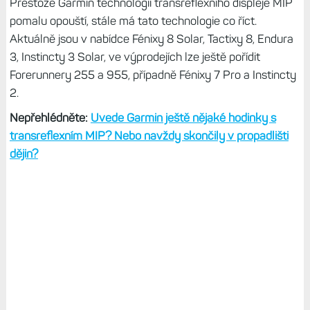
Přestože Garmin technologii transreflexního displeje MIP
pomalu opouští, stále má tato technologie co říct.
Aktuálně jsou v nabídce Fénixy 8 Solar, Tactixy 8, Endura
3, Instincty 3 Solar, ve výprodejích lze ještě pořídit
Forerunnery 255 a 955, případně Fénixy 7 Pro a Instincty
2.
Nepřehlédněte:
Uvede Garmin ještě nějaké hodinky s
transreflexním MIP? Nebo navždy skončily v propadlišti
dějin?