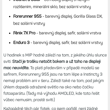
rozlišením, minerální sklo, bez solární vrstvy
Forerunner 955
- barevný displej, Gorilla Glass DX,
bez solární vrstvy
Fénix 7X Pro
- barevný displej, safír, solární vrstva
Enduro 3
- barevný displej, safír, bez solární vrstvy
U hodinek s MIP hodně záleží na tom, z jakého úhlu slunce
svítí.
Stačí je trošku natočit bokem a už toho na displeji
moc neuvidíte.
To platí především v případě modelů se
safírem, Forerunnery 955 jsou na tom lépe a Instincty 3
nemají problém ani v šeru. Záleží také na tom, pod jakým
úhlem dopadá odražené světlo na oko nebo čočku
fotoaparátu. (Tady má výhodu AMOLED, kde toto řešít
vůbec nemusím, prostě svítí.)
Kažopádně těch pár fotek, co jsem pořídil, není žádné