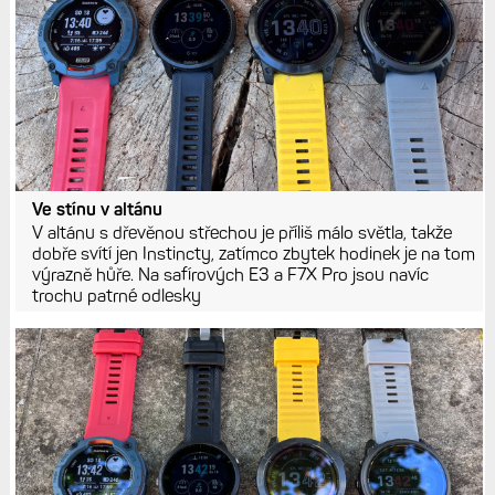
Ve stínu v altánu
V altánu s dřevěnou střechou je příliš málo světla, takže
dobře svítí jen Instincty, zatímco zbytek hodinek je na tom
výrazně hůře. Na safírových E3 a F7X Pro jsou navíc
trochu patrné odlesky