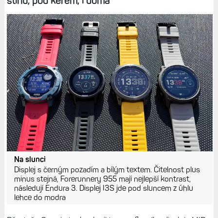
stínu, pod keřem, i doma
Na slunci
Displej s černým pozadím a bílým textem. Čitelnost plus
minus stejná, Forerunnery 955 mají nejlepší kontrast,
následují Endura 3. Displej I3S jde pod sluncem z úhlu
lehce do modra