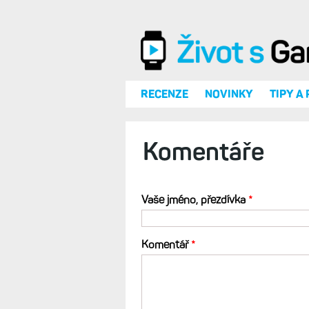
Přejít k hlavnímu obsahu
RECENZE
NOVINKY
TIPY A
Komentáře
Vaše jméno, přezdívka
*
Komentář
*