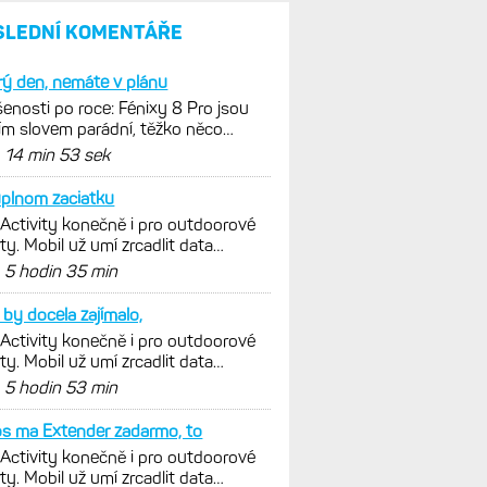
SLEDNÍ KOMENTÁŘE
ý den, nemáte v plánu
enosti po roce: Fénixy 8 Pro jsou
ím slovem parádní, těžko něco
nout. Ale ta nositelnost
d
14 min 53 sek
plnom zaciatku
 Activity konečně i pro outdoorové
ty. Mobil už umí zrcadlit data
istiky, běhu i chůze
d
5 hodin 35 min
by docela zajímalo,
 Activity konečně i pro outdoorové
ty. Mobil už umí zrcadlit data
istiky, běhu i chůze
d
5 hodin 53 min
s ma Extender zadarmo, to
 Activity konečně i pro outdoorové
ty. Mobil už umí zrcadlit data