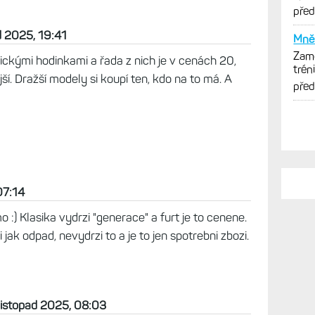
cykl
pře
d 2025, 19:41
Mně 
Zamě
ckými hodinkami a řada z nich je v cenách 20,
trén
ější. Dražší modely si koupí ten, kdo na to má. A
opti
pře
07:14
 :) Klasika vydrzi "generace" a furt je to cenene.
jak odpad, nevydrzi to a je to jen spotrebni zbozi.
listopad 2025, 08:03