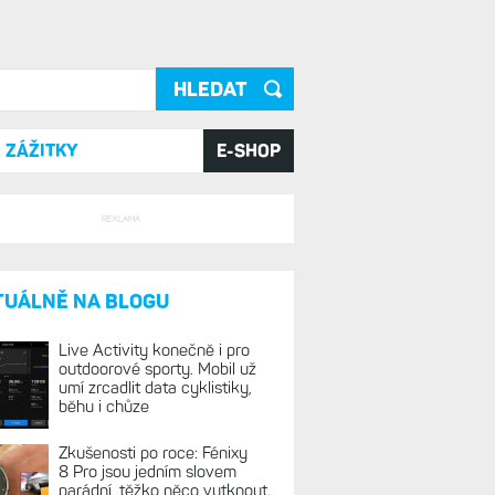
ání
ZÁŽITKY
E-SHOP
REKLAMA
TUÁLNĚ NA BLOGU
Live Activity konečně i pro
outdoorové sporty. Mobil už
umí zrcadlit data cyklistiky,
běhu i chůze
Zkušenosti po roce: Fénixy
8 Pro jsou jedním slovem
parádní, těžko něco vytknout.