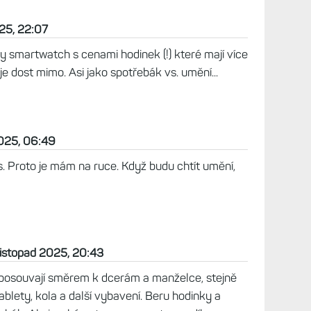
025, 22:07
y smartwatch s cenami hodinek (!) které mají více
e dost mimo. Asi jako spotřebák vs. umění...
2025, 06:49
s. Proto je mám na ruce. Když budu chtít umění,
listopad 2025, 20:43
posouvají směrem k dcerám a manželce, stejně
tablety, kola a další vybavení. Beru hodinky a