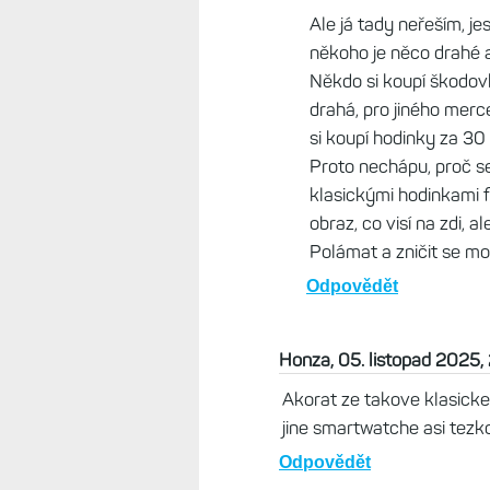
Ale já tady neřeším, je
někoho je něco drahé a
Někdo si koupí škodo
drahá, pro jiného merce
si koupí hodinky za 30
Proto nechápu, proč se
klasickými hodinkami f
obraz, co visí na zdi, 
Polámat a zničit se mo
Odpovědět
Honza, 05. listopad 2025,
Akorat ze takove klasicke 
jine smartwatche asi tezk
Odpovědět