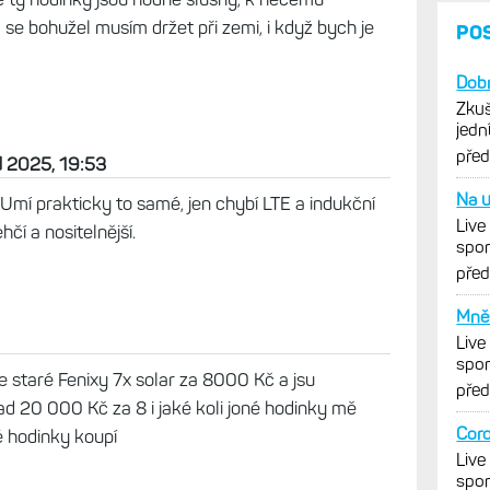
á se bohužel musím držet při zemi, i když bych je
PO
Dobr
Zkuš
jedn
vytk
pře
d 2025, 19:53
Na u
Umí prakticky to samé, jen chybí LTE a indukční
Live
hčí a nositelnější.
spor
cykl
pře
Mně 
Live
spor
e staré Fenixy 7x solar za 8000 Kč a jsu
cykl
pře
d 20 000 Kč za 8 i jaké koli joné hodinky mě
Coro
é hodinky koupí
Live
spor