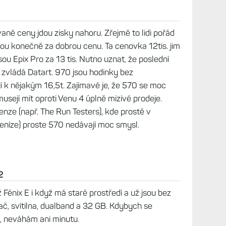
vané ceny jdou zisky nahoru. Zřejmě to lidi pořád
jsou konečně za dobrou cenu. Ta cenovka 12tis. jim
sou Epix Pro za 13 tis. Nutno uznat, že poslední
u zvládá Datart. 970 jsou hodinky bez
 k nějakým 16,5t. Zajímavé je, že 570 se moc
sejí mít oproti Venu 4 úplně mizivé prodeje.
nze (např. The Run Testers), kde prostě v
eníze) proste 570 nedávají moc smysl.
2
ž Fénix E i když má staré prostředí a už jsou bez
mač, svítilna, dualband a 32 GB. Kdybych se
 neváhám ani minutu.