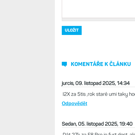
KOMENTÁŘE K ČLÁNKU
jurcis, 09. listopad 2025, 14:34
I2X za 5tis ,rok staré umi taky ho
Odpovědět
Sedan, 05. listopad 2025, 19:40
Dát 27k za F8 Pro je furt dost, a