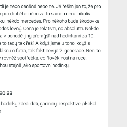
stli je něco ceněné nebo ne. Já řeším jen to, že pro
 pro druhého něco za tu samou cenu nikoliv.
vku, někdo mercedes. Pro někoho bude škodovka
des levný. Cena je relativní, ne absolutní. Někdo
 a v pohodě, jiný přemýšlí nad hodinkami za 10.
 to tady tak řeší. A když jsme u toho, když s
láknu o futra, tak fakt nevydrží generace. Není to
ale rovněž spotřebka, co řlověk nosí na ruce.
hou stejně jako sportovní hodinky.
 20:33
hodinky zdedi deti, garminy, respektive jakekoli
o