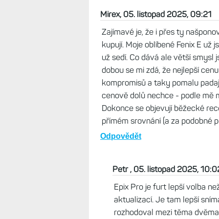
Mirex, 05. listopad 2025, 09:21
Zajímavé je, že i přes ty našpono
kupují. Moje oblíbené Fenix E už 
už sedí. Co dává ale větší smysl j
dobou se mi zdá, že nejlepší cen
kompromisů a taky pomalu padají
cenově dolů nechce - podle mě mu
Dokonce se objevují běžecké rece
přímém srovnání (a za podobné p
Odpovědět
Petr , 05. listopad 2025, 10:0
Epix Pro je furt lepší volba ne
aktualizací. Je tam lepší sní
rozhodoval mezi těma dvěma,