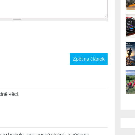
Zpět na článek
dně věcí.
le ty hodinky jsou hodně slušný, k něčemu