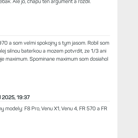
ebák. Ale jo, chápu ten argument a rozdíl.
970 a som velmi spokojny s tym jasom. Robil som
plej silnou baterkou a mozem potvrdit, ze 1/3 ani
kuje maximum. Spominane maximum som dosiahol
d 2025, 19:37
ny modely: F8 Pro, Venu X1, Venu 4, FR 570 a FR