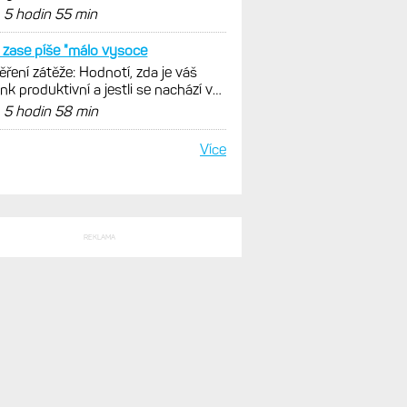
istiky, běhu i chůze
d
5 hodin 55 min
zase píše "málo vysoce
ření zátěže: Hodnotí, zda je váš
ink produktivní a jestli se nachází v
málních oblastech
d
5 hodin 58 min
Více
REKLAMA