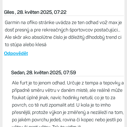
Giles , 28. květen 2025, 07:22
Garmin na ofiko stránke uvádza ze ten odhad vo2 max je
dosť presný a pre rekreačných športovcov postačujúci...
Ale skôr ako absolútne číslo je dôležitý dlhodobý trend ci
to stúpa alebo klesá
Odpovědět
Sedan, 28. květen 2025, 07:59
Ale furt je to jenom odhad. Určuje z tempa a tepovky a
případně směru větru v daném místě, ale reálně může
foukat úplně jinak, navíc hodinky netuší, co je to za
povrch, co tě nutí zpomalit atd. U kola je to imho
přesnější, protože výkon je změřený a nezáleží na tom,
po jakém povrchu jedeš, rovina či kopec nebo jestli po