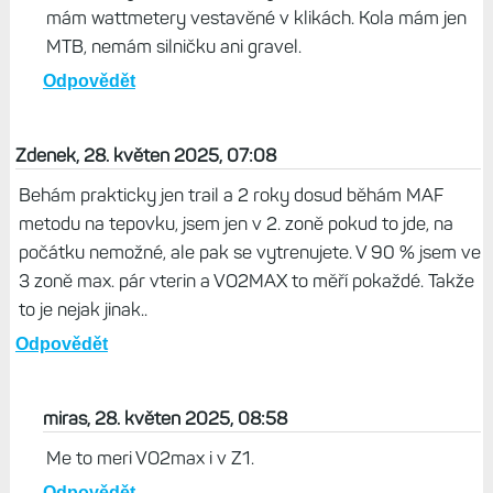
mám wattmetery vestavěné v klikách. Kola mám jen
MTB, nemám silničku ani gravel.
Odpovědět
Zdenek, 28. květen 2025, 07:08
Behám prakticky jen trail a 2 roky dosud běhám MAF
metodu na tepovku, jsem jen v 2. zoně pokud to jde, na
počátku nemožné, ale pak se vytrenujete. V 90 % jsem ve
3 zoně max. pár vterin a VO2MAX to měří pokaždé. Takže
to je nejak jinak..
Odpovědět
miras, 28. květen 2025, 08:58
Me to meri VO2max i v Z1.
Odpovědět