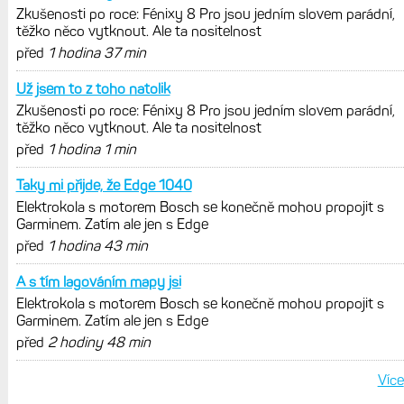
POSLEDNÍ KOMENTÁŘE
Ano, presne tak. Cislo tej