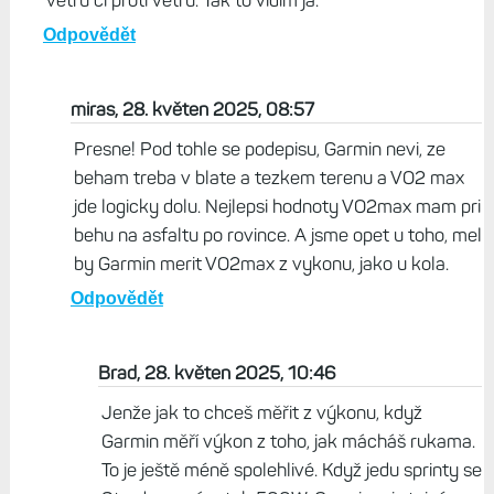
větru či proti větru. Tak to vidím já.
Odpovědět
miras, 28. květen 2025, 08:57
Presne! Pod tohle se podepisu, Garmin nevi, ze
beham treba v blate a tezkem terenu a VO2 max
jde logicky dolu. Nejlepsi hodnoty VO2max mam pri
behu na asfaltu po rovince. A jsme opet u toho, mel
by Garmin merit VO2max z vykonu, jako u kola.
Odpovědět
Brad, 28. květen 2025, 10:46
Jenže jak to chceš měřit z výkonu, když
Garmin měří výkon z toho, jak mácháš rukama.
To je ještě méně spolehlivé. Když jedu sprinty se