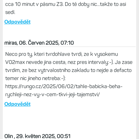
cca 10 minut v pásmu Z3. Do té doby nic...takže to asi
sedí.
Odpovědět
miras, 06. Červen 2025, 07:10
Neco pro ty, kteri tvrdohlave tvrdi, ze k vysokemu
VO2max nevede jina cesta, nez pres intervaly:-). Ja zase
tvrdim, ze bez vytrvalostniho zakladu to nejde a defacto
temer nic jineho netreba:-):
https://rungo.cz/2025/06/02/tahle-babicka-beha-
rychleji-nez-vy-v-cem-tkvi-jeji-tajemstvi/
Odpovědět
Olin , 29. květen 2025, 00:51