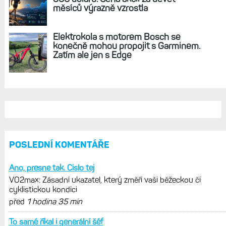
Zkušenosti po roce: Fénixy 8 Pro jsou
jedním slovem parádní, těžko něco
vytknout. Ale ta nositelnost
Zaměření zátěže: Hodnotí, zda je váš
trénink produktivní a jestli se nachází
v optimálních oblastech
Garmin poprvé překonal hranici
300 dolarů. Cena akcií za devět
měsíců výrazně vzrostla
Elektrokola s motorem Bosch se
konečně mohou propojit s Garminem.
Zatím ale jen s Edge