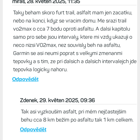
miras, 28. květen 2025, 11:35
Taky beham skoro furt trail, aslfalt mam jen zacatku,
nebo na konci, kdyz se vracim domu. Me srazi trail
vo2max o cca 7 bodu oproti asfaltu. A dalsi kapitolu
samo pro sebe jsou intervaly, ktere mi vzdy ukazuji o
neco nizsi VO2max, nez souvisly beh na asfaltu,
Garmin se asi neumi poprat s velkymi zmenanmi
tepovky a s tim, ze pri dalsich a dalsich intervalejch jde
tepovka logicky nahoru.
Odpovědět
Zdenek, 29. květen 2025, 09:36
Tak asi vyzkouším asfalt, pri mém nejčastejším
behu cca 8 km bežím po asfaltu tak 1 km celkem.
Odpovědět