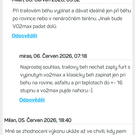
Při trailovém běhu vypínat a dávat ideálně jen při běhu
po rovince nebo v nenáročném terénu. Jinak bude
VO2max padat dolů.
Odpovědět
miras, 06. Červen 2026, 07:18
Naprostej souhlas, trailovy beh nechat zaply furt s
vypnutym vo2max a klasicky beh zapinat jen pri
behu na rovine, asfaltu a pri teplotach do +- 16
stupnu a vo2max pujde nahoru:-).
Odpovědět
Milan, 05. Červen 2026, 18:40
Mně se zhodnocení výkonu ukáže až ve chvíli, kdy jsem