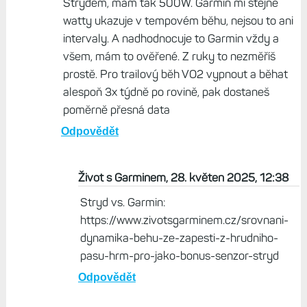
Strydem, mám tak 500W. Garmin mi stejné
watty ukazuje v tempovém běhu, nejsou to ani
intervaly. A nadhodnocuje to Garmin vždy a
všem, mám to ověřené. Z ruky to nezměříš
prostě. Pro trailový běh VO2 vypnout a běhat
alespoň 3x týdně po rovině, pak dostaneš
poměrně přesná data
Odpovědět
Život s Garminem, 28. květen 2025, 12:38
Stryd vs. Garmin:
https://www.zivotsgarminem.cz/srovnani-
dynamika-behu-ze-zapesti-z-hrudniho-
pasu-hrm-pro-jako-bonus-senzor-stryd
Odpovědět