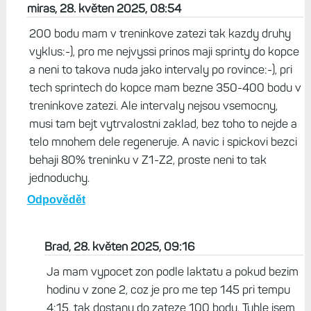
miras, 28. květen 2025, 08:54
200 bodu mam v treninkove zatezi tak kazdy druhy
vyklus:-), pro me nejvyssi prinos maji sprinty do kopce
a neni to takova nuda jako intervaly po rovince:-), pri
tech sprintech do kopce mam bezne 350-400 bodu v
treninkove zatezi. Ale intervaly nejsou vsemocny,
musi tam bejt vytrvalostni zaklad, bez toho to nejde a
telo mnohem dele regeneruje. A navic i spickovi bezci
behaji 80% treninku v Z1-Z2, proste neni to tak
jednoduchy.
Odpovědět
Brad, 28. květen 2025, 09:16
Ja mam vypocet zon podle laktatu a pokud bezim
hodinu v zone 2, coz je pro me tep 145 pri tempu
4:15, tak dostanu do zateze 100 bodu. Tuhle jsem