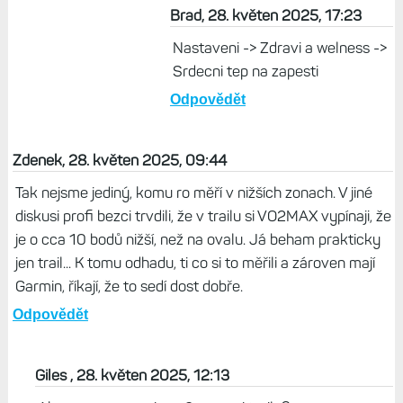
Brad, 28. květen 2025, 17:23
Nastaveni -> Zdravi a welness ->
Srdecni tep na zapesti
Odpovědět
Zdenek, 28. květen 2025, 09:44
Tak nejsme jediný, komu ro měří v nižších zonach. V jiné
diskusi profi bezci trvdili, že v trailu si VO2MAX vypínaji, že
je o cca 10 bodů nižší, než na ovalu. Já beham prakticky
jen trail... K tomu odhadu, ti co si to měřili a zároven mají
Garmin, říkají, že to sedí dost dobře.
Odpovědět
Giles , 28. květen 2025, 12:13