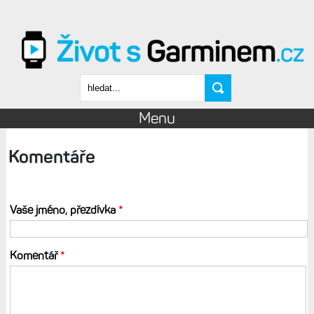
Přejít k hlavnímu obsahu
Vyhledávání
Menu
Komentáře
Vaše jméno, přezdívka
*
Komentář
*