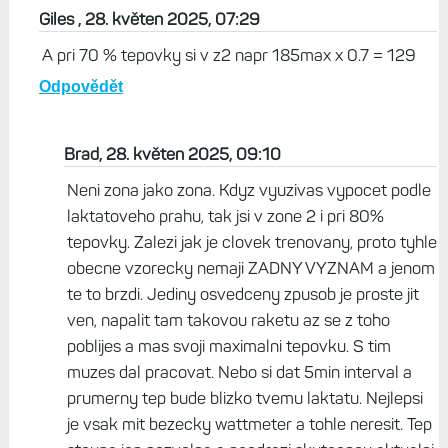
Giles , 28. květen 2025, 07:29
A pri 70 % tepovky si v z2 napr 185max x 0.7 = 129
Odpovědět
Brad, 28. květen 2025, 09:10
Neni zona jako zona. Kdyz vyuzivas vypocet podle
laktatoveho prahu, tak jsi v zone 2 i pri 80%
tepovky. Zalezi jak je clovek trenovany, proto tyhle
obecne vzorecky nemaji ZADNY VYZNAM a jenom
te to brzdi. Jediny osvedceny zpusob je proste jit
ven, napalit tam takovou raketu az se z toho
poblijes a mas svoji maximalni tepovku. S tim
muzes dal pracovat. Nebo si dat 5min interval a
prumerny tep bude blizko tvemu laktatu. Nejlepsi
je vsak mit bezecky wattmeter a tohle neresit. Tep