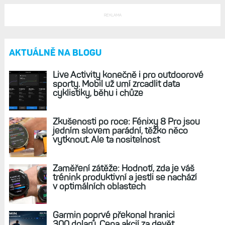
REKLAMA
AKTUÁLNĚ NA BLOGU
Live Activity konečně i pro outdoorové
sporty. Mobil už umí zrcadlit data
cyklistiky, běhu i chůze