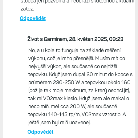
stoupa jen pozvolna a neodrazi skutecnou aktualni
zatez.
Odpovědět
Život s Garminem, 28. květen 2025, 09:23
No, a u kola to funguje na základě měření
výkonu, což je imho přesnější. Musím mít co
nejvyšší výkon, ale současně co nejnižší
tepovku. Když jsem dupal 30 minut do kopce s
průměrem 230-250 W a tepovkou okolo 160
(což je tak moje maximum, za který nechci jít),
tak mi VO2max kleslo. Když jsem ale makal o
něco míň, měl cca 200 W, ale současně
tepovku 140-145 tp/m, VO2max vzrostlo. A
ještě jsem byl míň unavenej.
Odpovědět