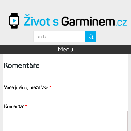
Přejít k hlavnímu obsahu
Vyhledávání
Menu
Komentáře
Vaše jméno, přezdívka
*
Komentář
*