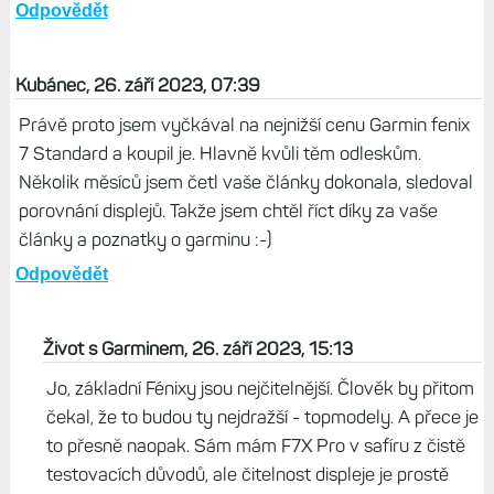
Odpovědět
Kubánec, 26. září 2023, 07:39
Právě proto jsem vyčkával na nejnižší cenu Garmin fenix
7 Standard a koupil je. Hlavně kvůli těm odleskům.
Několik měsíců jsem četl vaše články dokonala, sledoval
porovnání displejů. Takže jsem chtěl říct díky za vaše
články a poznatky o garminu :-)
Odpovědět
Život s Garminem, 26. září 2023, 15:13
Jo, základní Fénixy jsou nejčitelnější. Člověk by přitom
čekal, že to budou ty nejdražší - topmodely. A přece je
to přesně naopak. Sám mám F7X Pro v safíru z čistě
testovacích důvodů, ale čitelnost displeje je prostě