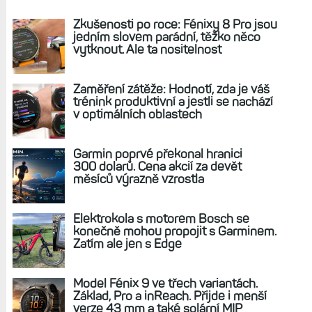
Zkušenosti po roce: Fénixy 8 Pro jsou
jedním slovem parádní, těžko něco
vytknout. Ale ta nositelnost
Zaměření zátěže: Hodnotí, zda je váš
trénink produktivní a jestli se nachází
v optimálních oblastech
Garmin poprvé překonal hranici
300 dolarů. Cena akcií za devět
měsíců výrazně vzrostla
Elektrokola s motorem Bosch se
konečně mohou propojit s Garminem.
Zatím ale jen s Edge
Model Fénix 9 ve třech variantách.
Základ, Pro a inReach. Přijde i menší
verze 43 mm a také solární MIP